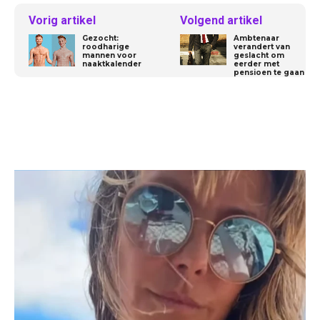
Vorig artikel
Volgend artikel
Gezocht:
Ambtenaar
roodharige
verandert van
mannen voor
geslacht om
naaktkalender
eerder met
pensioen te gaan