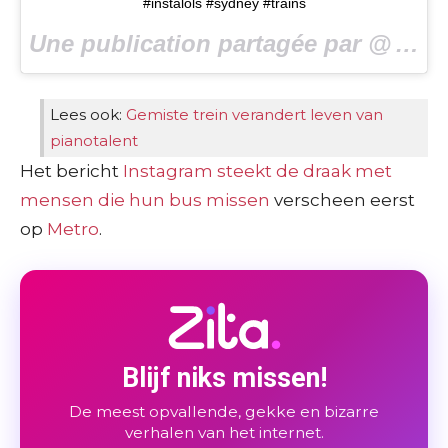
#instalols #sydney #trains
Une publication partagée par @
missedyabus
Lees ook:
Gemiste trein verandert leven van
pianotalent
Het bericht
Instagram steekt de draak met
mensen die hun bus missen
verscheen eerst
op
Metro
.
Blijf niks missen!
De meest opvallende, gekke en bizarre
verhalen van het internet.