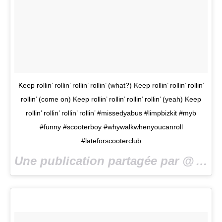
Keep rollin’ rollin’ rollin’ rollin’ (what?) Keep rollin’ rollin’ rollin’
rollin’ (come on) Keep rollin’ rollin’ rollin’ rollin’ (yeah) Keep
rollin’ rollin’ rollin’ rollin’ #missedyabus #limpbizkit #myb
#funny #scooterboy #whywalkwhenyoucanroll
#lateforscooterclub
Une publication partagée par @
missedyabus