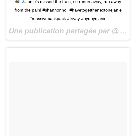
Janie’s missed the train, so runnn away, run away
from the pain! #shannonnoll #havetogetthenextonejanie
#massivebackpack #friyay #byebyejanie
Une publication partagée par @
missedyabus