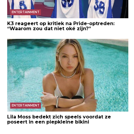
ENTERTAINMENT
K3 reageert op kritiek na Pride-optreden:
“Waarom zou dat niet oké zijn?”
ENTERTAINMENT
Lila Moss bedekt zich speels voordat ze
poseert in een piepkleine bikini