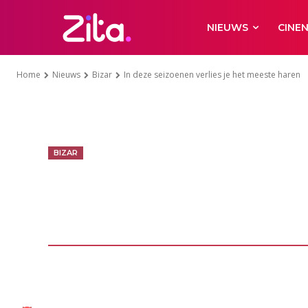
NIEUWS
CINE
Home
Nieuws
Bizar
In deze seizoenen verlies je het meeste haren
BIZAR
In deze seizoen
het meeste ha