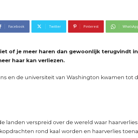
Facebook
Twitter
Pinterest
WhatsAp
tziet of je meer haren dan gewoonlijk terugvindt i
meer haar kan verliezen.
ns en de universiteit van Washington kwamen tot di
de landen verspreid over de wereld waar haarverlie
zoekopdrachten rond kaal worden en haarverlies to