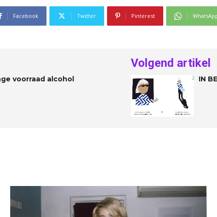
Facebook
Twitter
Pinterest
WhatsAp
Volgend artikel
nge voorraad alcohol
IN B