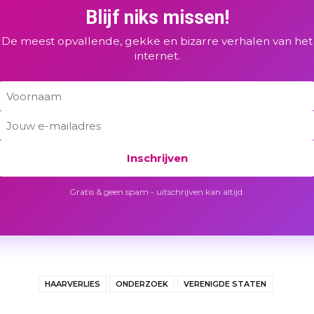
Blijf niks missen!
De meest opvallende, gekke en bizarre verhalen van het
internet.
Inschrijven
Gratis & geen spam - uitschrijven kan altijd.
HAARVERLIES
ONDERZOEK
VERENIGDE STATEN