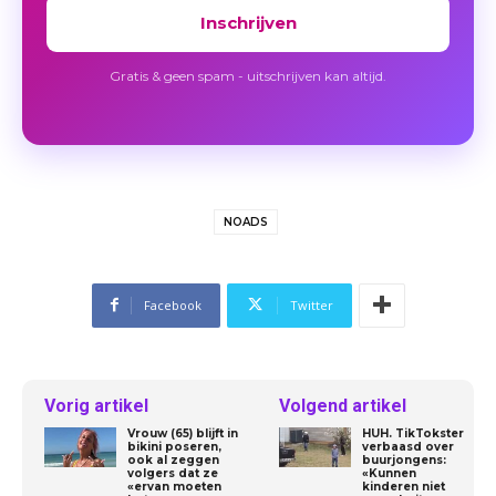
Inschrijven
Gratis & geen spam - uitschrijven kan altijd.
NOADS
Facebook
Twitter
Vorig artikel
Volgend artikel
Vrouw (65) blijft in
HUH. TikTokster
bikini poseren,
verbaasd over
ook al zeggen
buurjongens:
volgers dat ze
«Kunnen
«ervan moeten
kinderen niet