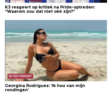
K3 reageert op kritiek na Pride-optreden:
“Waarom zou dat niet oké zijn?”
ENTERTAINMENT
Georgina Rodríguez: ‘Ik hou van mijn
rondingen’