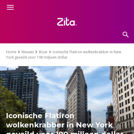
Home
Nieuws
Bizar
Iconische Flatiron wolkenkrabber in New
York geveild voor 190 miljoen dollar
Iconische Flatiron
wolkenkrabber in New York