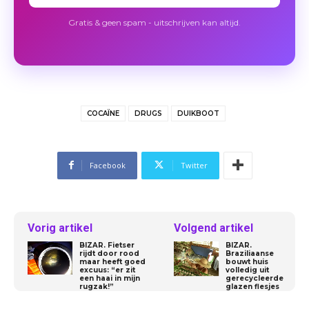
Gratis & geen spam - uitschrijven kan altijd.
COCAÏNE
DRUGS
DUIKBOOT
Facebook
Twitter
Vorig artikel
Volgend artikel
BIZAR. Fietser
BIZAR.
rijdt door rood
Braziliaanse
maar heeft goed
bouwt huis
excuus: “er zit
volledig uit
een haai in mijn
gerecycleerde
rugzak!”
glazen flesjes