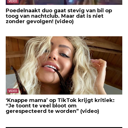
VIDEO
Poedelnaakt duo gaat stevig van bil op
toog van nachtclub. Maar dat is niet
zonder gevolgen! (video)
VIDEO
‘Knappe mama’ op TikTok krijgt kritiek:
“Je toont te veel bloot om
gerespecteerd te worden” (video)