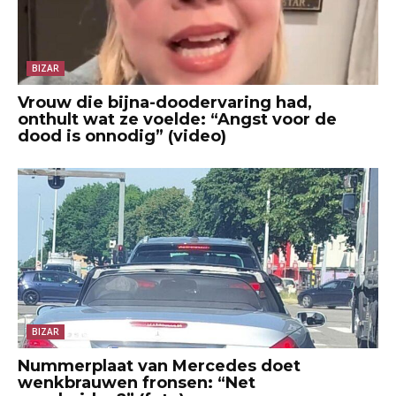
BIZAR
Vrouw die bijna-doodervaring had,
onthult wat ze voelde: “Angst voor de
dood is onnodig” (video)
BIZAR
Nummerplaat van Mercedes doet
wenkbrauwen fronsen: “Net