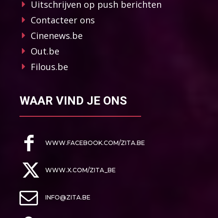
Uitschrijven op push berichten
Contacteer ons
Cinenews.be
Out.be
Filous.be
WAAR VIND JE ONS
WWW.FACEBOOK.COM/ZITA.BE
WWW.X.COM/ZITA_BE
INFO@ZITA.BE