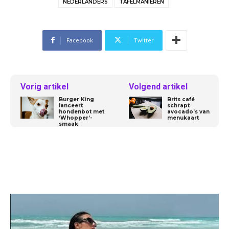
NEDERLANDERS
TAFELMANIEREN
Facebook
Twitter
Vorig artikel
Volgend artikel
Burger King
Brits café
lanceert
schrapt
hondenbot met
avocado’s van
‘Whopper’-
menukaart
smaak