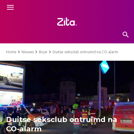
Home
Nieuws
Bizar
Duitse seksclub ontruimd na CO-alarm
Duitse seksclub ontruimd na
CO-alarm