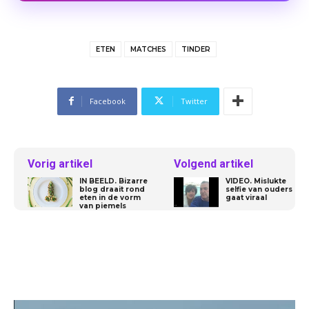
ETEN
MATCHES
TINDER
Facebook
Twitter
Vorig artikel
Volgend artikel
IN BEELD. Bizarre
VIDEO. Mislukte
blog draait rond
selfie van ouders
eten in de vorm
gaat viraal
van piemels