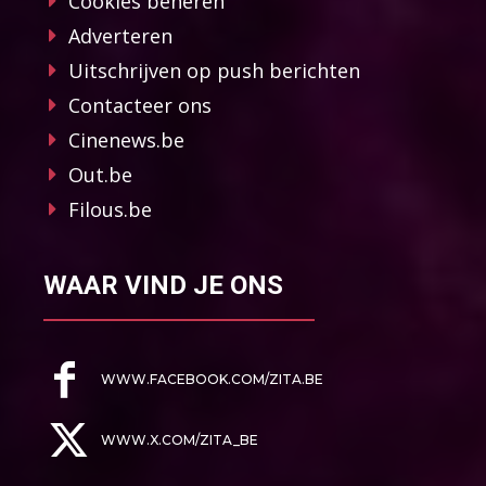
Cookies beheren
Adverteren
Uitschrijven op push berichten
Contacteer ons
Cinenews.be
Out.be
Filous.be
WAAR VIND JE ONS
WWW.FACEBOOK.COM/ZITA.BE
WWW.X.COM/ZITA_BE