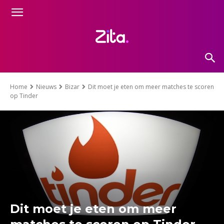
Home
Nieuws
Bizar
Dit moet je eten om meer matches te scoren
op Tinder
Dit moet je eten om meer