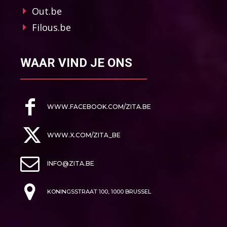
Out.be
Filous.be
WAAR VIND JE ONS
WWW.FACEBOOK.COM/ZITA.BE
WWW.X.COM/ZITA_BE
INFO@ZITA.BE
KONINGSSTRAAT 100, 1000 BRUSSEL