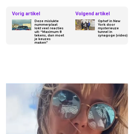
Vorig artikel
Volgend artikel
Deze mislukte
Ophef in New
nummerplaat
York door
lokt veel reacties
mysterieuze
uit: “Maximum 8
tunnel in
tekens, dan moet
synagoge (video)
je keuzes
maken”