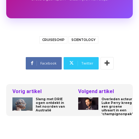
CRUISESCHIP
SCIENTOLOGY
Facebook
Twitter
Vorig artikel
Volgend artikel
Slang met DRIE
Overleden acteur
ogen ontdekt in
Luke Perry kreeg
het noorden van
een groene
Australië
uitvaart in een
‘champignonpak’