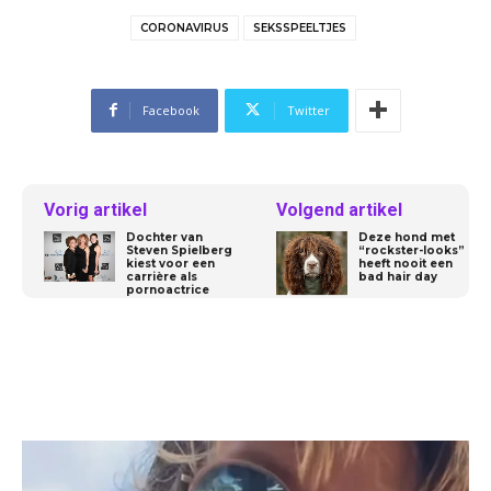
CORONAVIRUS
SEKSSPEELTJES
Facebook
Twitter
Vorig artikel
Volgend artikel
Dochter van
Deze hond met
Steven Spielberg
“rockster-looks”
kiest voor een
heeft nooit een
carrière als
bad hair day
pornoactrice