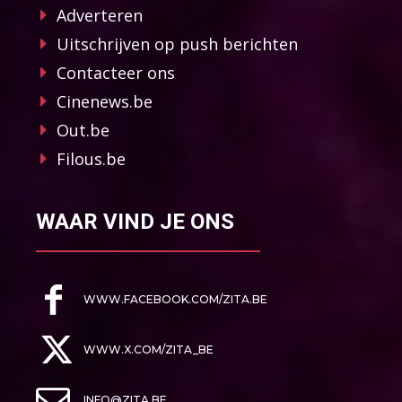
Adverteren
Uitschrijven op push berichten
Contacteer ons
Cinenews.be
Out.be
Filous.be
WAAR VIND JE ONS
WWW.FACEBOOK.COM/ZITA.BE
WWW.X.COM/ZITA_BE
INFO@ZITA.BE