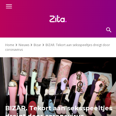
Home
Nieuws
Bizar
BIZAR. Tekort aan seksspeeltjes dreigt door
coronavirus
BIZAR. Tekort aan seksspeeltjes