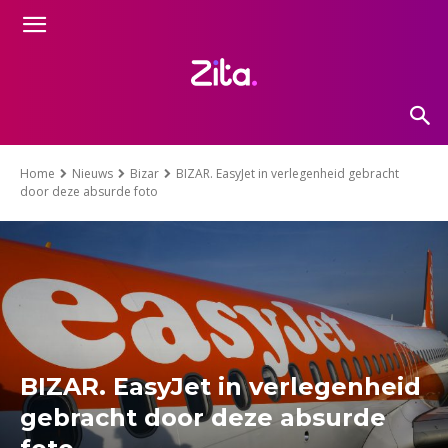
Home
Nieuws
Bizar
BIZAR. EasyJet in verlegenheid gebracht
door deze absurde foto
BIZAR. EasyJet in verlegenheid
gebracht door deze absurde