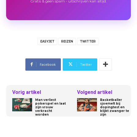
Gratis & geen spam - uitschrijven kan altijd.
EASYJET
REIZEN
TWITTER
Facebook
Twitter
Vorig artikel
Volgend artikel
Man verliest
Basketballer
pokerspel en laat
sjoemelt bij
zijn vrouw
dopingtest en
verkracht
blijkt zwanger te
worden
zijn