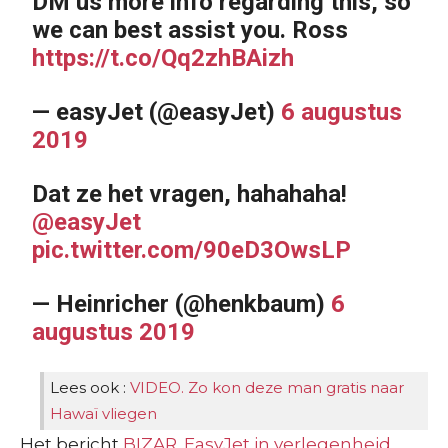
DM us more info regarding this, so
we can best assist you. Ross
https://t.co/Qq2zhBAizh
— easyJet (@easyJet)
6 augustus
2019
Dat ze het vragen, hahahaha!
@easyJet
pic.twitter.com/90eD3OwsLP
— Heinricher (@henkbaum)
6
augustus 2019
Lees ook :
VIDEO. Zo kon deze man gratis naar
Hawaï vliegen
Het bericht
BIZAR. EasyJet in verlegenheid