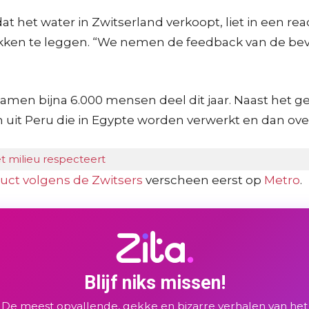
het water in Zwitserland verkoopt, liet in een react
ekken te leggen. “We nemen de feedback van de bevo
amen bijna 6.000 mensen deel dit jaar. Naast het ge
 uit Peru die in Egypte worden verwerkt en dan ov
et milieu respecteert
duct volgens de Zwitsers
verscheen eerst op
Metro
.
Blijf niks missen!
De meest opvallende, gekke en bizarre verhalen van het