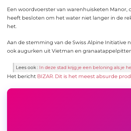
Een woordvoerster van warenhuisketen Manor, dat 
heeft besloten om het water niet langer in de r
het.
Aan de stemming van de Swiss Alpine Initiative n
ook augurken uit Vietman en granaatappelpitten
Lees ook :
In deze stad krijg je een beloning als je h
Het bericht
BIZAR. Dit is het meest absurde pro