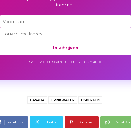
internet.
Inschrijven
Gratis & geen spam - uitschrijven kan altijd.
CANADA
DRINKWATER
IJSBERGEN
Facebook
Twitter
Pinterest
WhatsAp