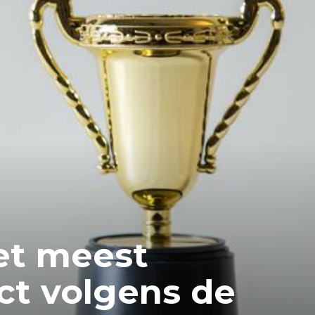
het meest
ct volgens de