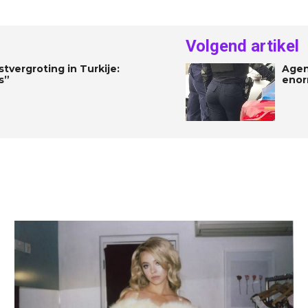
Volgend artikel
stvergroting in Turkije:
Agen
s”
enor