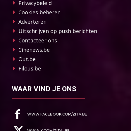
Privacybeleid
Cookies beheren
Adverteren
Uitschrijven op push berichten
Contacteer ons
Cinenews.be
Out.be
Filous.be
WAAR VIND JE ONS
WWW.FACEBOOK.COM/ZITA.BE
WWW.X.COM/ZITA_BE