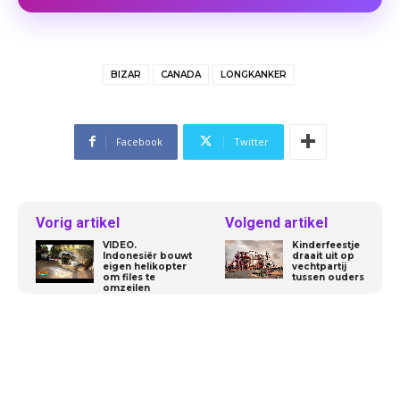
BIZAR
CANADA
LONGKANKER
Facebook
Twitter
Vorig artikel
Volgend artikel
VIDEO.
Kinderfeestje
Indonesiër bouwt
draait uit op
eigen helikopter
vechtpartij
om files te
tussen ouders
omzeilen