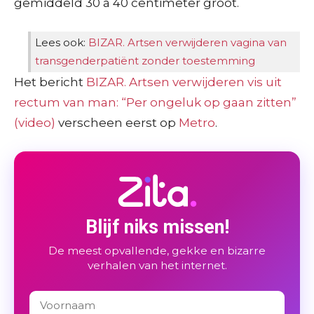
gemiddeld 30 à 40 centimeter groot.
Lees ook:
BIZAR. Artsen verwijderen vagina van
transgenderpatiënt zonder toestemming
Het bericht
BIZAR. Artsen verwijderen vis uit
rectum van man: “Per ongeluk op gaan zitten”
(video)
verscheen eerst op
Metro
.
Blijf niks missen!
De meest opvallende, gekke en bizarre
verhalen van het internet.