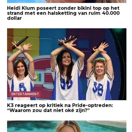
Heidi Klum poseert zonder bikini top op het
strand met een halsketting van ruim 40.000
dollar
ENTERTAINMENT
K3 reageert op kritiek na Pride-optreden:
“Waarom zou dat niet oké zijn?”