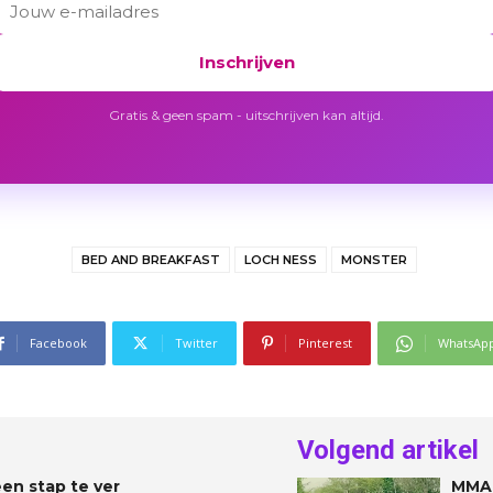
Inschrijven
Gratis & geen spam - uitschrijven kan altijd.
BED AND BREAKFAST
LOCH NESS
MONSTER
Facebook
Twitter
Pinterest
WhatsAp
Volgend artikel
en stap te ver
MMA-