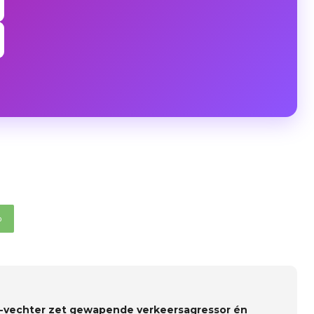
p
vechter zet gewapende verkeersagressor én