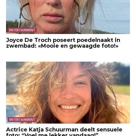
ENTERTAINMENT
Joyce De Troch poseert poedelnaakt in
zwembad: «Mooie en gewaagde foto!»
ENTERTAINMENT
Actrice Katja Schuurman deelt sensuele
foto: “Voel me lekker vandaag!”