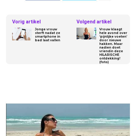
Vorig artikel
Volgend artikel
Jonge vrouw
Vrouw klaagt
sterft nadat ze
hele avond over
smartphone in
‘pijnlijke voeten’
bad laat vallen
door nieuwe
hakken. Maar
nadien doet
vriendin deze
HILARISCHE
ontdekking!
(foto)