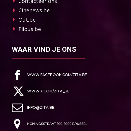
Contacteer ons
Cinenews.be
Out.be
Filous.be
WAAR VIND JE ONS
WWW.FACEBOOK.COM/ZITA.BE
WWW.X.COM/ZITA_BE
INFO@ZITA.BE
KONINGSSTRAAT 100, 1000 BRUSSEL