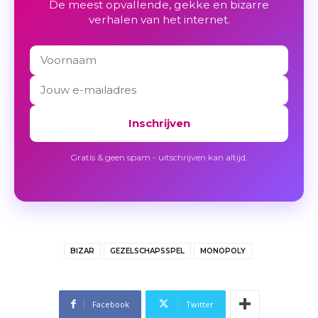
De meest opvallende, gekke en bizarre
verhalen van het internet.
Inschrijven
Gratis & geen spam - uitschrijven kan altijd.
BIZAR
GEZELSCHAPSSPEL
MONOPOLY
Facebook
Twitter