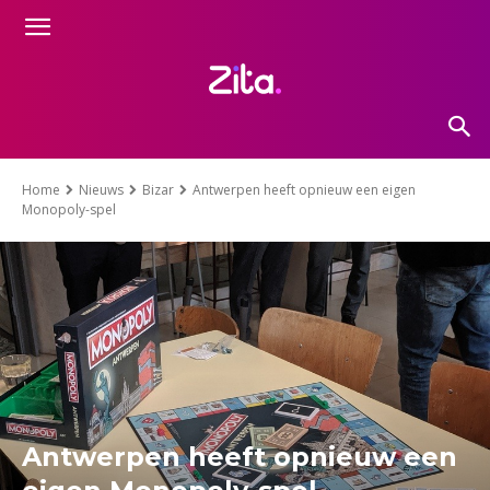
Home
Nieuws
Bizar
Antwerpen heeft opnieuw een eigen
Monopoly-spel
Antwerpen heeft opnieuw een