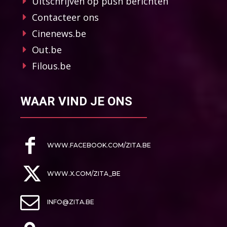
Uitschrijven op push berichten
Contacteer ons
Cinenews.be
Out.be
Filous.be
WAAR VIND JE ONS
WWW.FACEBOOK.COM/ZITA.BE
WWW.X.COM/ZITA_BE
INFO@ZITA.BE