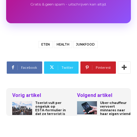
Gratis & geen spam - uitschrijven kan altijd.
ETEN
HEALTH
JUNKFOOD
Facebook
Twitter
Pinterest
Vorig artikel
Volgend artikel
Toerist vult per
Uber-chauffeur
ongeluk op
vervoert
ESTA-formulier in
minnares naar
dat ze terrorist is
haar eigen vriend