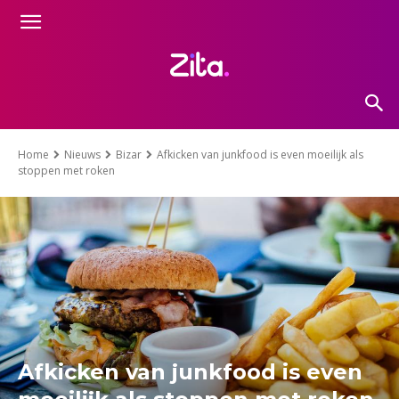
Home
Nieuws
Bizar
Afkicken van junkfood is even moeilijk als
stoppen met roken
Afkicken van junkfood is even