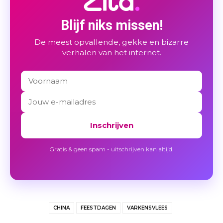
Blijf niks missen!
De meest opvallende, gekke en bizarre
verhalen van het internet.
Inschrijven
Gratis & geen spam - uitschrijven kan altijd.
CHINA
FEESTDAGEN
VARKENSVLEES