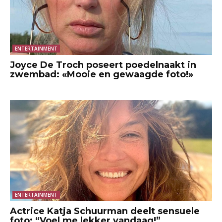
ENTERTAINMENT
Joyce De Troch poseert poedelnaakt in
zwembad: «Mooie en gewaagde foto!»
ENTERTAINMENT
Actrice Katja Schuurman deelt sensuele
foto: “Voel me lekker vandaag!”