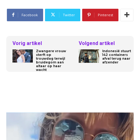
Facebook
Twitter
Pinterest
Vorig artikel
Volgend artikel
Zwangere vrouw
Indonesië stuurt
sterft op
142 containers
trouwdag terwijl
afval terug naar
bruidegom aan
afzender
altaar op haar
wacht