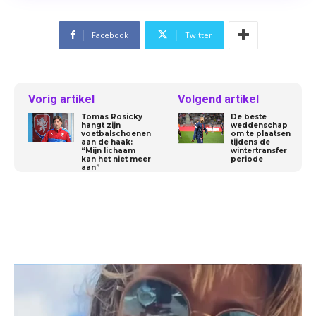
Facebook
Twitter
Vorig artikel
Volgend artikel
Tomas Rosicky
De beste
hangt zijn
weddenschap
voetbalschoenen
om te plaatsen
aan de haak:
tijdens de
“Mijn lichaam
wintertransfer
kan het niet meer
periode
aan”