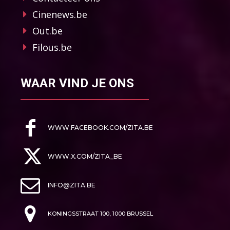
Cinenews.be
Out.be
Filous.be
WAAR VIND JE ONS
WWW.FACEBOOK.COM/ZITA.BE
WWW.X.COM/ZITA_BE
INFO@ZITA.BE
KONINGSSTRAAT 100, 1000 BRUSSEL