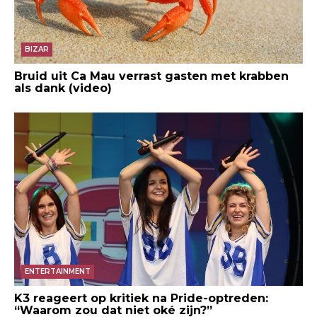
BIZAR
Bruid uit Ca Mau verrast gasten met krabben
als dank (video)
ENTERTAINMENT
K3 reageert op kritiek na Pride-optreden:
“Waarom zou dat niet oké zijn?”