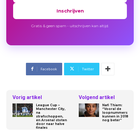
Inschrijven
Gratis & geen spam - uitschrijven kan altijd.
Facebook
Twitter
Vorig artikel
Volgend artikel
League Cup –
Nafi Thiam:
Manchester City,
“Vooral de
na
loopnummers
strafschoppen,
kunnen in 2018
en Arsenal stoten
nog beter”
door naar halve
finales