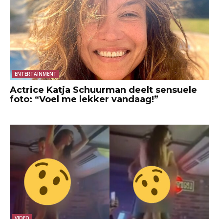
ENTERTAINMENT
Actrice Katja Schuurman deelt sensuele
foto: “Voel me lekker vandaag!”
VIDEO