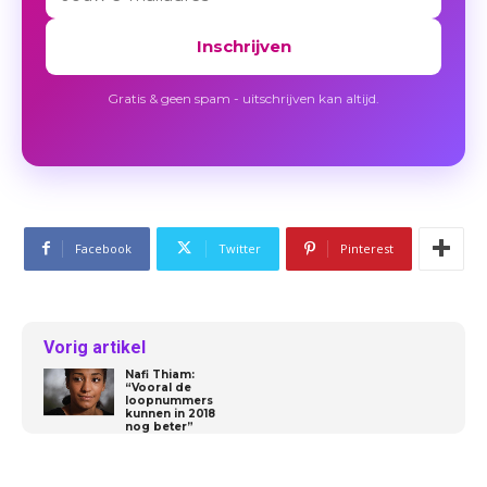
Inschrijven
Gratis & geen spam - uitschrijven kan altijd.
Facebook
Twitter
Pinterest
Vorig artikel
Nafi Thiam:
“Vooral de
loopnummers
kunnen in 2018
nog beter”