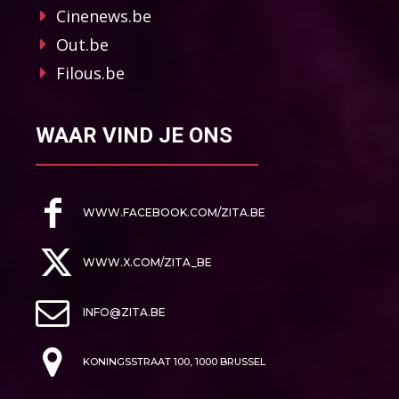
Cinenews.be
Out.be
Filous.be
WAAR VIND JE ONS
WWW.FACEBOOK.COM/ZITA.BE
WWW.X.COM/ZITA_BE
INFO@ZITA.BE
KONINGSSTRAAT 100, 1000 BRUSSEL