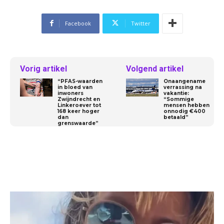
Facebook
Twitter
Vorig artikel
Volgend artikel
“PFAS-waarden
Onaangename
in bloed van
verrassing na
inwoners
vakantie:
Zwijndrecht en
“Sommige
Linkeroever tot
mensen hebben
168 keer hoger
onnodig €400
dan
betaald”
grenswaarde”