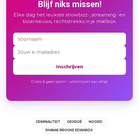
Blijf niks missen!
Elke dag het leukste showbizz-, streaming- en
bizarnieuws, rechtstreeks in je mailbox.
Inschrijven
Gratis & geen spam - uitschrijven kan altijd.
CRIMINALITEIT
GEORGIË
MOORD
SHANAE BROOKE EDWARDS