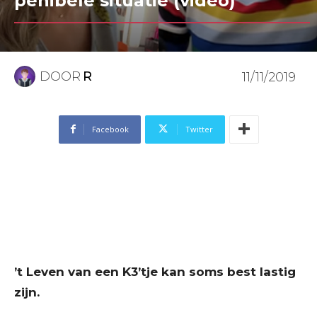
penibele situatie (video)
DOOR
R
11/11/2019
Facebook
Twitter
’t Leven van een K3’tje kan soms best lastig
zijn.