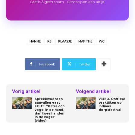
Gratis & geen spam - uitschrijven kan altijd.
HANNE
K3
KLAASJE
MARTHE
WC
Facebook
Twitter
Vorig artikel
Volgend artikel
Spreekwoorden
VIDEO. Onfrisse
aanvullen gaat
praktijken op
FOUT: “Beter één
Indiaas
vogel in de hand,
dorpsfestival
dan twee handen
in de vogel”
(video)