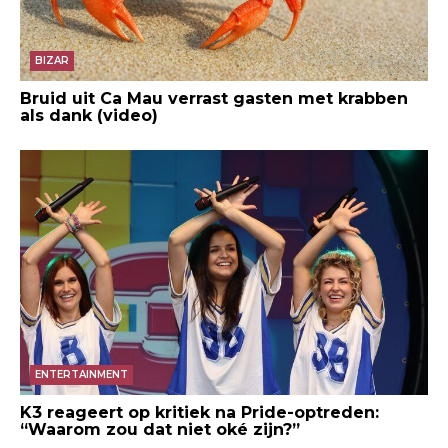
BIZAR
Bruid uit Ca Mau verrast gasten met krabben
als dank (video)
ENTERTAINMENT
K3 reageert op kritiek na Pride-optreden:
“Waarom zou dat niet oké zijn?”