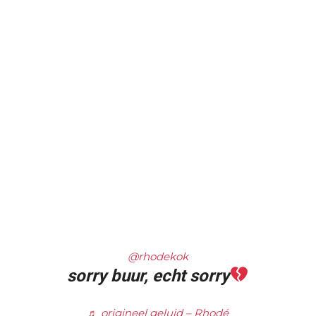
@rhodekok
sorry buur, echt sorry
♬ origineel geluid – Rhodé