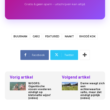
Gratis & geen spam - uitschrijven kan altijd.
BUURMAN
CAR2
FEATURED
NAAKT
RHODÉ KOK
Facebook
Twitter
Vorig artikel
Volgend artikel
WOOPS:
Dame waagt zich
Gigantische
aan
vissen voederen
achterwaartse
eindigt op
salto, maar dat
kletsnatte wijze!
eindigt pijnlijk
(video)
(video)