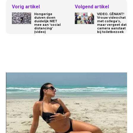
Vorig artikel
Volgend artikel
Hongerige
VIDEO. GÊNANT!
duiven doen
Vrouw videochat
duidelijk NIET
met collega’s,
mee aan ‘social
maar vergeet dat
distancing’
camera aanstaat
(video)
bij toiletbezoek