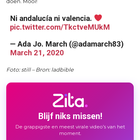
doen. Mooi!
Ni andalucía ni valencia.
pic.twitter.com/TkctveMUkM
— Ada Jo. March (@adamarch83)
March 21, 2020
Foto: still – Bron: ladbible
Blijf niks missen!
De grappigste en meest virale video’s van het
moment.