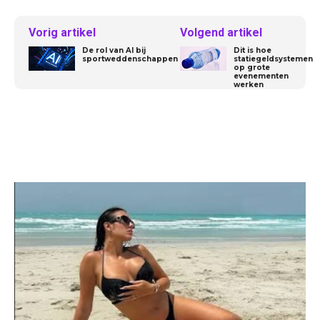
Vorig artikel
Volgend artikel
De rol van AI bij
Dit is hoe
sportweddenschappen
statiegeldsystemen
op grote
evenementen
werken