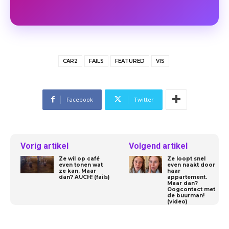
CAR2
FAILS
FEATURED
VIS
Facebook
Twitter
Vorig artikel
Volgend artikel
Ze wil op café
Ze loopt snel
even tonen wat
even naakt door
ze kan. Maar
haar
dan? AUCH! (fails)
appartement.
Maar dan?
Oogcontact met
de buurman!
(video)