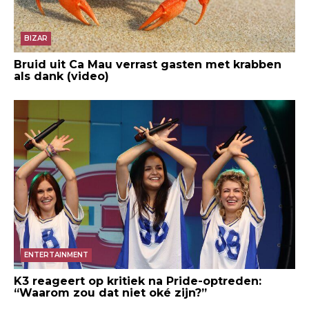
BIZAR
Bruid uit Ca Mau verrast gasten met krabben
als dank (video)
ENTERTAINMENT
K3 reageert op kritiek na Pride-optreden:
“Waarom zou dat niet oké zijn?”