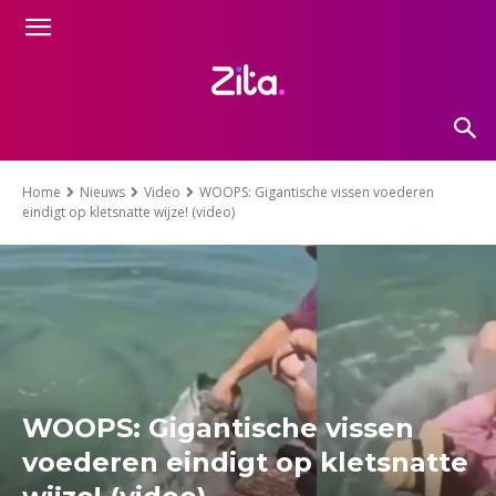
Home
Nieuws
Video
WOOPS: Gigantische vissen voederen
eindigt op kletsnatte wijze! (video)
WOOPS: Gigantische vissen
voederen eindigt op kletsnatte