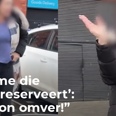
me die
reserveert’:
oon omver!”