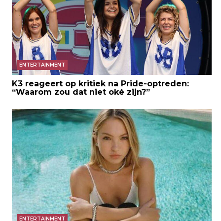
ENTERTAINMENT
K3 reageert op kritiek na Pride-optreden:
“Waarom zou dat niet oké zijn?”
ENTERTAINMENT