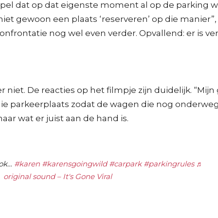
oppel dat op dat eigenste moment al op de parking wa
et gewoon een plaats ‘reserveren’ op die manier”, kli
onfrontatie nog wel even verder. Opvallend: er is ve
niet. De reacties op het filmpje zijn duidelijk. “Mijn 
ie parkeerplaats zodat de wagen die nog onderweg is 
ar wat er juist aan de hand is.
 ok…
#karen
#karensgoingwild
#carpark
#parkingrules
♬
original sound – It's Gone Viral