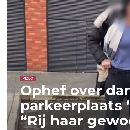
VIDEO
Ophef over da
parkeerplaats ‘
“Rij haar gew