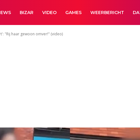
NEWS
BIZAR
VIDEO
GAMES
WEERBERICHT
DA
': "Rij haar gewoon omver!" (video)