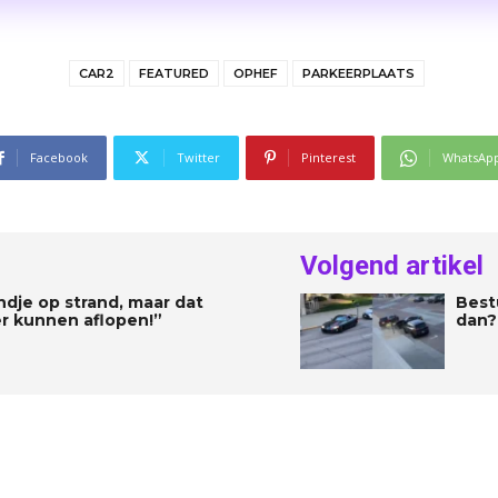
CAR2
FEATURED
OPHEF
PARKEERPLAATS
Facebook
Twitter
Pinterest
WhatsAp
Volgend artikel
dje op strand, maar dat
Best
ger kunnen aflopen!”
dan? 