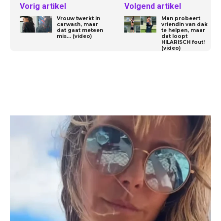
Vorig artikel
Volgend artikel
Vrouw twerkt in
Man probeert
carwash, maar
vriendin van dak
dat gaat meteen
te helpen, maar
mis… (video)
dat loopt
HILARISCH fout!
(video)