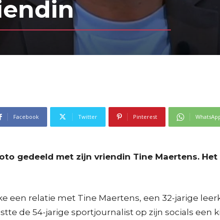
iendin
Facebook
Twitter
Pinterest
WhatsAp
to gedeeld met zijn vriendin Tine Maertens. Het i
e een relatie met Tine Maertens, een 32-jarige lee
te de 54-jarige sportjournalist op zijn socials een 