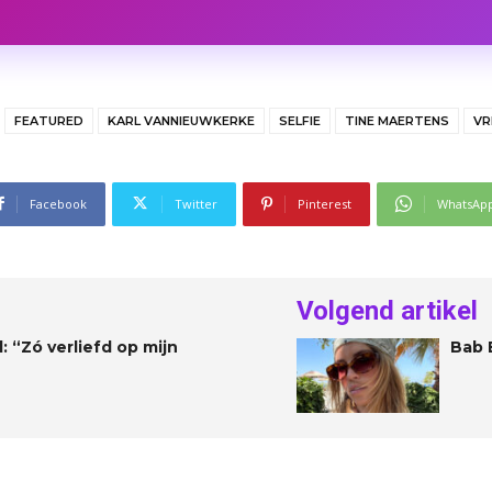
FEATURED
KARL VANNIEUWKERKE
SELFIE
TINE MAERTENS
VR
Facebook
Twitter
Pinterest
WhatsAp
Volgend artikel
 “Zó verliefd op mijn
Bab B