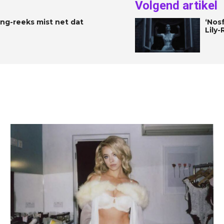
Volgend artikel
ing-reeks mist net dat
‘Nos
Lily