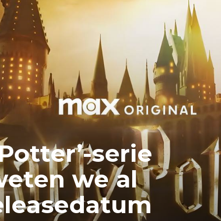
Potter’-serie
weten we al
releasedatum