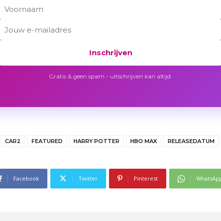
Inschrijven
Gratis & geen spam - uitschrijven kan altijd.
CAR2
FEATURED
HARRY POTTER
HBO MAX
RELEASEDATUM
Facebook
Twitter
Pinterest
WhatsAp