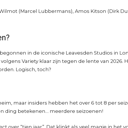
Wilmot (Marcel Lubbermans), Amos Kitson (Dirk Duf
en?
begonnen in de iconische Leavesden Studios in Lon
ou volgens Variety klaar zijn tegen de lente van 2026
rden. Logisch, toch?
im, maar insiders hebben het over 6 tot 8 per seizo
 één ding betekenen… meerdere seizoenen!
over “tien jaar”. Dat klinkt als veel magie in het 