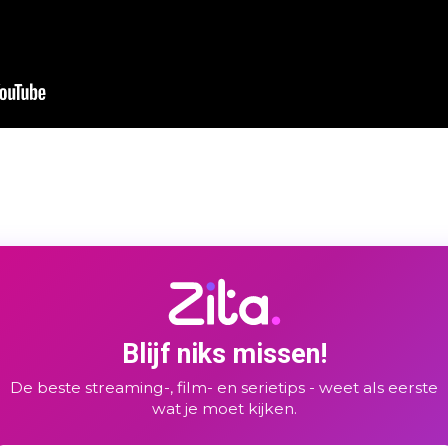
Blijf niks missen!
De beste streaming-, film- en serietips - weet als eerste
wat je moet kijken.