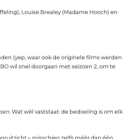
feling), Louise Brealey (Madame Hooch) en
den (yep, waar ook de originele films werden
. HBO wil snel doorgaan met seizoen 2, om te
en. Wat wél vaststaat: de bedoeling is om elk
vooruitzicht – misschien zelfs méér dan één