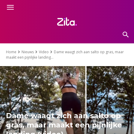
Home
Nieuws
Video
Dame waagt zich aan salto op gras, maar
maakt een pijnlijke landing...
Dame waagt zich aan salto op
gras, maar maakt een pijnlijke