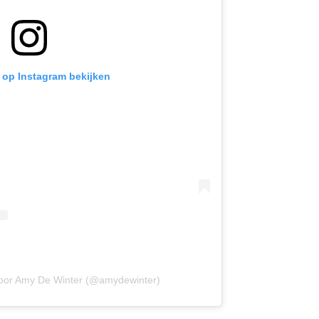
t op Instagram bekijken
door Amy De Winter (@amydewinter)