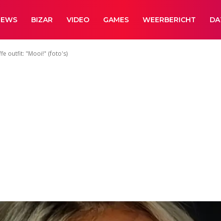
NEWS
BIZAR
VIDEO
GAMES
WEERBERICHT
DA
e outfit: "Mooi!" (foto's)