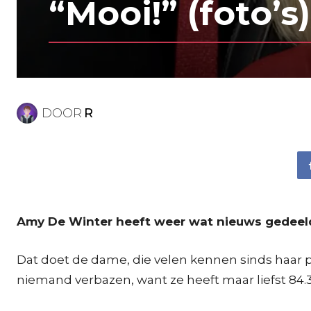
“Mooi!” (foto’s)
DOOR
R
Amy De Winter heeft weer wat nieuws gedeeld
Dat doet de dame, die velen kennen sinds haar p
niemand verbazen, want ze heeft maar liefst 84.3