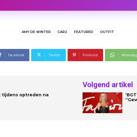
AMY DE WINTER
CAR2
FEATURED
OUTFIT
Facebook
Twitter
Pinterest
WhatsAp
Volgend artikel
t tijdens optreden na
‘BGT’
“Gew