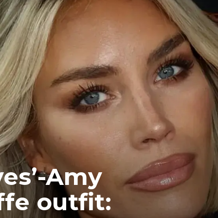
ves’-Amy
fe outfit: