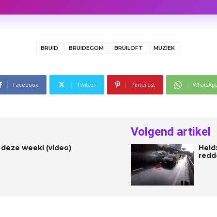
BRUID
BRUIDEGOM
BRUILOFT
MUZIEK
Facebook
Twitter
Pinterest
WhatsAp
Volgend artikel
n deze week! (video)
Held
redd