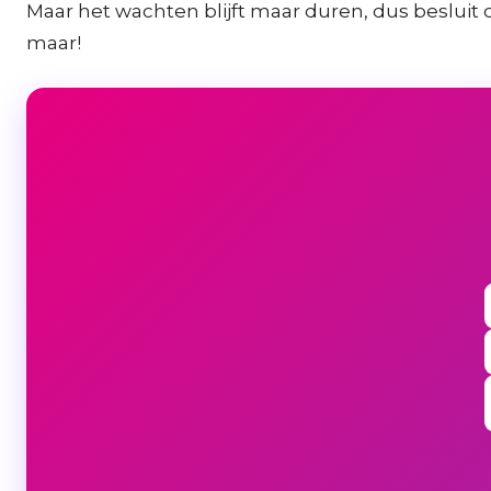
Maar het wachten blijft maar duren, dus besluit 
maar!