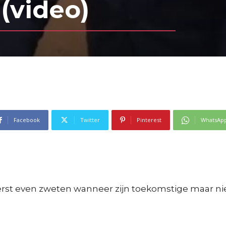
 (video)
Facebook
Twitter
Pinterest
WhatsAp
eerst even zweten wanneer zijn toekomstige maar n