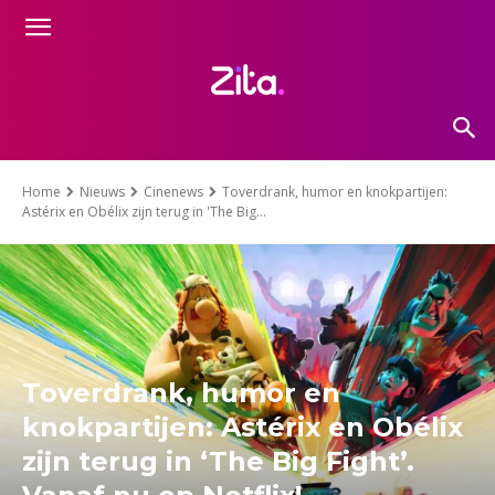
Home
Nieuws
Cinenews
Toverdrank, humor en knokpartijen:
Astérix en Obélix zijn terug in 'The Big...
Toverdrank, humor en
knokpartijen: Astérix en Obélix
zijn terug in ‘The Big Fight’.