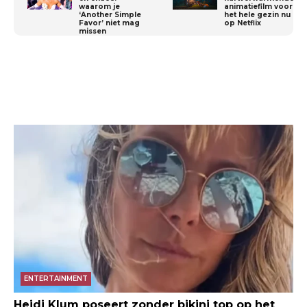
waarom je
animatiefilm voor
‘Another Simple
het hele gezin nu
Favor’ niet mag
op Netflix
missen
ENTERTAINMENT
Heidi Klum poseert zonder bikini top op het