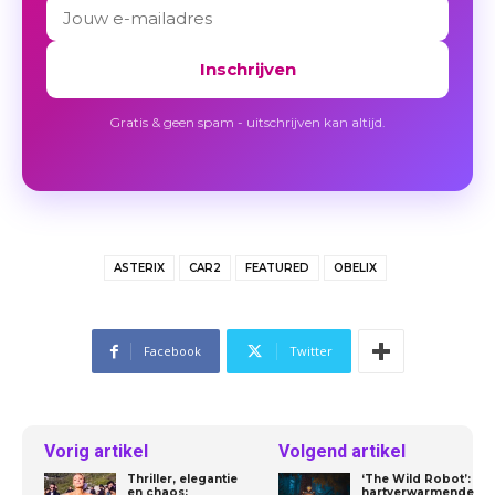
Inschrijven
Gratis & geen spam - uitschrijven kan altijd.
ASTERIX
CAR2
FEATURED
OBELIX
Facebook
Twitter
Vorig artikel
Volgend artikel
Thriller, elegantie
‘The Wild Robot’:
en chaos:
hartverwarmende