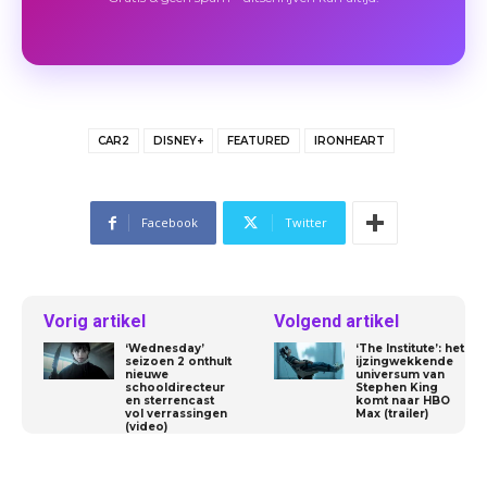
CAR2
DISNEY+
FEATURED
IRONHEART
Facebook
Twitter
Vorig artikel
Volgend artikel
‘Wednesday’
‘The Institute’: het
seizoen 2 onthult
ijzingwekkende
nieuwe
universum van
schooldirecteur
Stephen King
en sterrencast
komt naar HBO
vol verrassingen
Max (trailer)
(video)