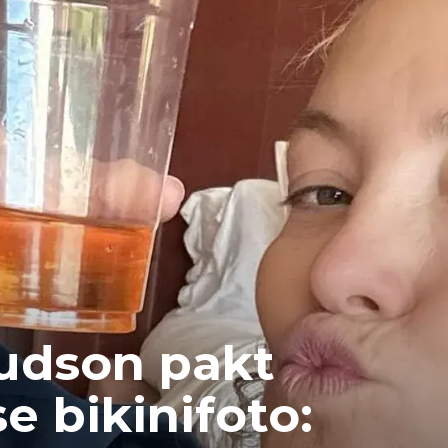
Hudson pakt
e bikinifoto: