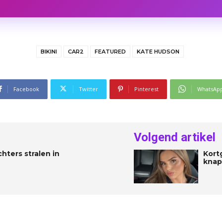
BIKINI
CAR2
FEATURED
KATE HUDSON
Facebook
Twitter
Pinterest
WhatsAp
Volgend artikel
ters stralen in
Kort
knaps