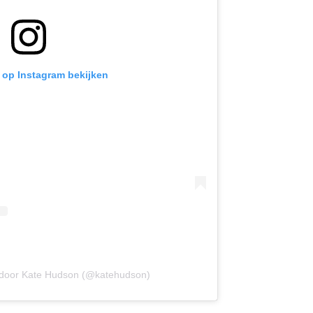
t op Instagram bekijken
 door Kate Hudson (@katehudson)