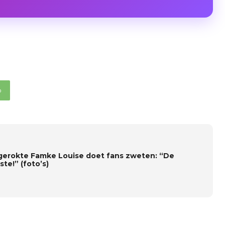
p
gerokte Famke Louise doet fans zweten: “De
te!” (foto’s)