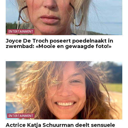
ENTERTAINMENT
Joyce De Troch poseert poedelnaakt in
zwembad: «Mooie en gewaagde foto!»
ENTERTAINMENT
Actrice Katja Schuurman deelt sensuele