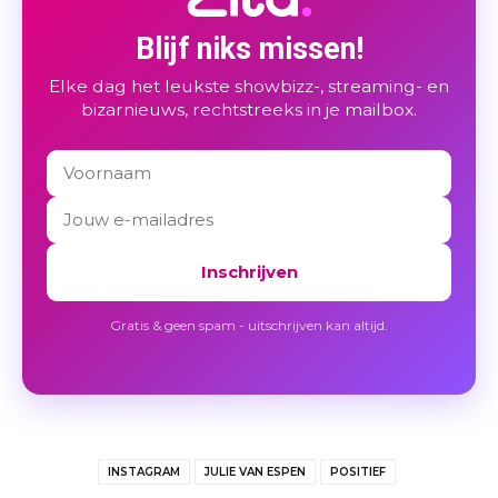
Blijf niks missen!
Elke dag het leukste showbizz-, streaming- en
bizarnieuws, rechtstreeks in je mailbox.
Inschrijven
Gratis & geen spam - uitschrijven kan altijd.
INSTAGRAM
JULIE VAN ESPEN
POSITIEF