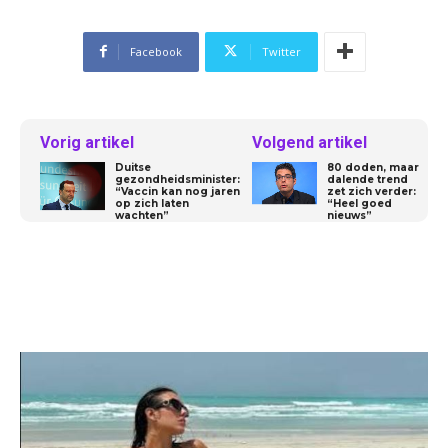
Facebook
Twitter
Vorig artikel
Volgend artikel
Duitse
80 doden, maar
gezondheidsminister:
dalende trend
“Vaccin kan nog jaren
zet zich verder:
op zich laten
“Heel goed
wachten”
nieuws”