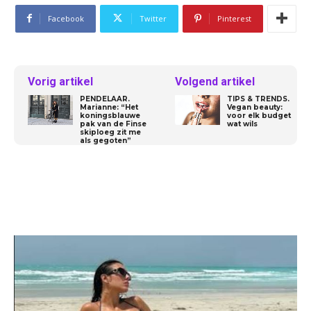
Facebook
Twitter
Pinterest
Vorig artikel
Volgend artikel
PENDELAAR.
TIPS & TRENDS.
Marianne: “Het
Vegan beauty:
koningsblauwe
voor elk budget
pak van de Finse
wat wils
ski­ploeg zit me
als gegoten”