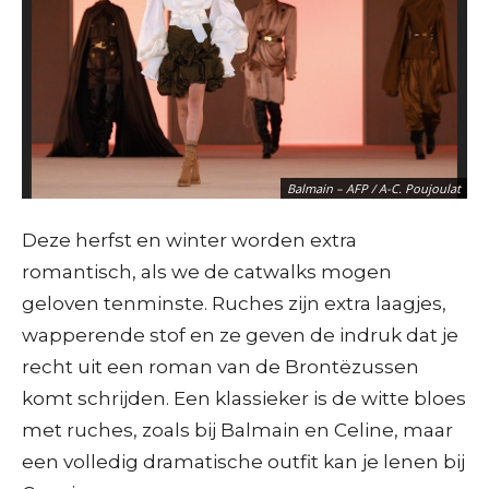
Balmain – AFP / A-C. Poujoulat
Deze herfst en winter worden extra
romantisch, als we de catwalks mogen
geloven tenminste. Ruches zijn extra laagjes,
wapperende stof en ze geven de indruk dat je
recht uit een roman van de Brontëzussen
komt schrijden. Een klassieker is de witte bloes
met ruches, zoals bij Balmain en Celine, maar
een volledig dramatische outfit kan je lenen bij
Celine – AFP / A-C. Poujoulat