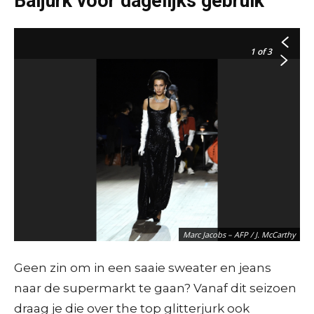
Baljurk voor dagelijks gebruik
Dior – AFP / F. Guillot
1
of 3
Balmain – AFP / Anne-Christine POUJOULAT
Marc Jacobs – AFP / J. McCarthy
Geen zin om in een saaie sweater en jeans
naar de supermarkt te gaan? Vanaf dit seizoen
draag je die over the top glitterjurk ook