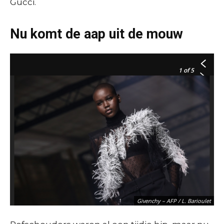
Gucci.
Nu komt de aap uit de mouw
1
of 5
Gucci – AFP / M. Medina
Givenchy – AFP / L. Barioulet