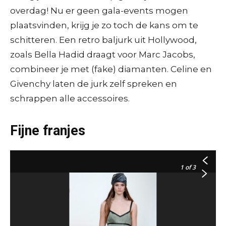
overdag! Nu er geen gala-events mogen
plaatsvinden, krijg je zo toch de kans om te
schitteren. Een retro baljurk uit Hollywood,
Rick Owens – AFP / F. Guillot
zoals Bella Hadid draagt voor Marc Jacobs,
combineer je met (fake) diamanten. Celine en
Givenchy – AFP / L. Barioulet
Givenchy laten de jurk zelf spreken en
schrappen alle accessoires.
Fijne franjes
1
of 3
Celine – AFP / A-C. Poujoulat