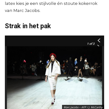
latex kies je een stijlvolle én stoute kokerrok
van Marc Jacobs.
Chanel – AFP / C. Archambault
Strak in het pak
1
of 3
Balmain – AFP / A-C. Poujoulat
Marc Jacobs – AFP / J. McCarthy