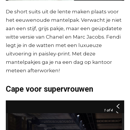
Hermès – AFP / A-C. Poujoulat
De short suits uit de lente maken plaats voor
het eeuwenoude mantelpak. Verwacht je niet
aan een stijf, grijs pakje, maar een geüpdatete
witte versie van Chanel en Marc Jacobs. Fendi
legt je in de watten met een luxueuze
uitvoering in paisley-print. Met deze
mantelpakjes ga je na een dag op kantoor
meteen afterworken!
Chanel – AFP / C. Archambault
Fendi – AFP / A. Solaro
Cape voor supervrouwen
1
of 4