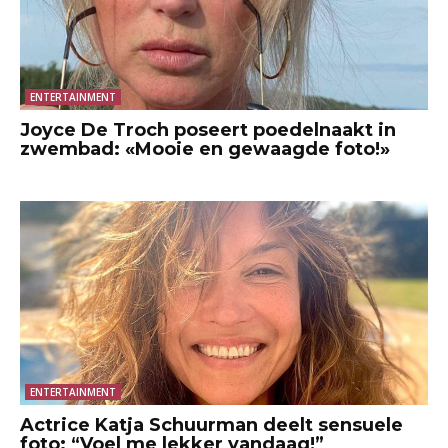
ENTERTAINMENT
Joyce De Troch poseert poedelnaakt in
zwembad: «Mooie en gewaagde foto!»
ENTERTAINMENT
Actrice Katja Schuurman deelt sensuele
foto: “Voel me lekker vandaag!”