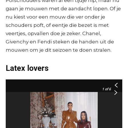
Pofschouders waren al een tijdje hip, maar nu
gaan je mouwen met de aandacht lopen. Of je
nu kiest voor een mouw die ver onder je
schouders poft, of eentje die bezet is met
veertjes, opvallen doe je zeker. Chanel,
Givenchy en Fendi steken de handen uit de
mouwen om je dit seizoen te doen stralen.
Fendi – AFP / A. Solaro
Latex lovers
1
of 6