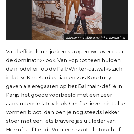
Chanel – AFP / C. Archambault
Balmain – Instagram / @kimkardashian
Van lieflijke lentejurken stappen we over naar
de dominatrix-look. Van kop tot teen hulden
de modellen op de Fall/Winter-catwalks zich
in latex. Kim Kardashian en zus Kourtney
gaven als eregasten op het Balmain-défilé in
Fendi – AFP / A. Solaro
Parijs het goede voorbeeld met een zeer
aansluitende latex-look. Geef je liever niet al je
vormen bloot, dan ben je nog steeds lekker
Balmain – AFP / A-C. Poujoulat
stoer met een iets bravere jas uit leder van
Hermès of Fendi. Voor een subtiele touch of