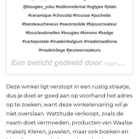
@bougies_yoku #editionsdemai #uglyjee #plats
#ceramique #chocolat #trousse #pochette
#bandeaucheveux #savonsolide #bijouxcreateur
#bouclesdoreilles #bougies #kimono #badge
#cartepostale #madeinbelgium #madeinwallonia
#madeinliege #jeunescreateurs
Een bericht gedeeld door
Food Fashion Design Wallonia
Deze winkel ligt verstopt in een rustig straatje,
dus je doet er goed aan op voorhand het adres
op te zoeken, want deze winkelervaring wil je
niet overslaan. Wattitude verkoopt, zoals de
naam doet vermoeden, producten van Waalse
makelij. Kleren, juwelen, maar ook boeken en