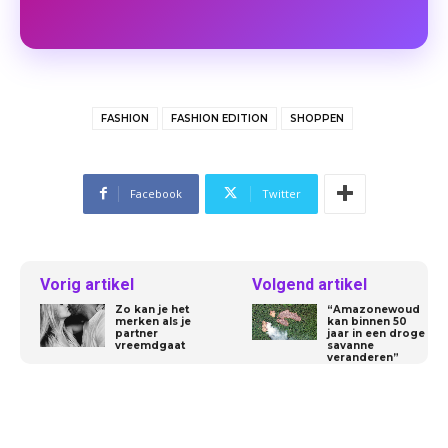
FASHION
FASHION EDITION
SHOPPEN
Facebook
Twitter
Vorig artikel
Volgend artikel
Zo kan je het
“Amazonewoud
merken als je
kan binnen 50
partner
jaar in een droge
vreemdgaat
savanne
veranderen”