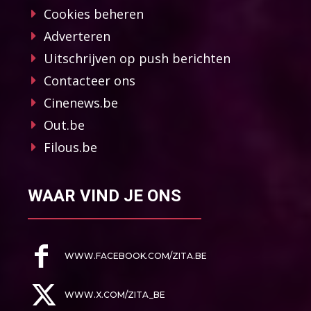
Cookies beheren
Adverteren
Uitschrijven op push berichten
Contacteer ons
Cinenews.be
Out.be
Filous.be
WAAR VIND JE ONS
WWW.FACEBOOK.COM/ZITA.BE
WWW.X.COM/ZITA_BE