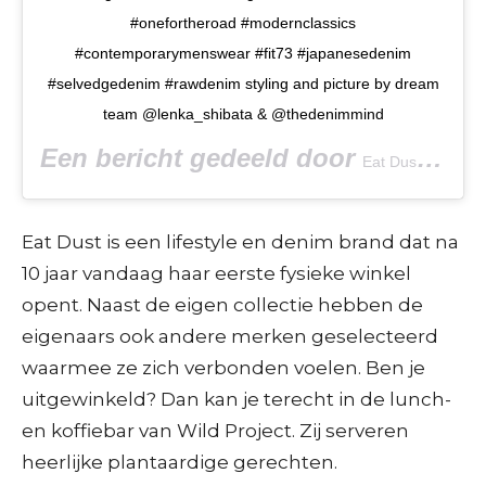
#onefortheroad #modernclassics
#contemporarymenswear #fit73 #japanesedenim
#selvedgedenim #rawdenim styling and picture by dream
team @lenka_shibata & @thedenimmind
Een bericht gedeeld door
(@ea
Eat Dust
Eat Dust is een lifestyle en denim brand dat na
10 jaar vandaag haar eerste fysieke winkel
opent. Naast de eigen collectie hebben de
eigenaars ook andere merken geselecteerd
waarmee ze zich verbonden voelen. Ben je
uitgewinkeld? Dan kan je terecht in de lunch-
en koffiebar van Wild Project. Zij serveren
heerlijke plantaardige gerechten.