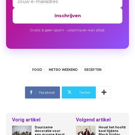
Inschrijven
Gratis & geen spam - uitschrijven kan altijd.
FOOD
METRO WEEKEND
RECEPTEN
Facebook
Twitter
Vorig artikel
Volgend artikel
Duurzame
Houd het hoofd
decoratie voor
koel tijdens
een groene Kerst
Black Friday