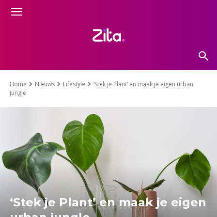
Home
Nieuws
Lifestyle
‘Stek je Plant’ en maak je eigen urban
jungle
‘Stek je Plant’ en maak je eigen