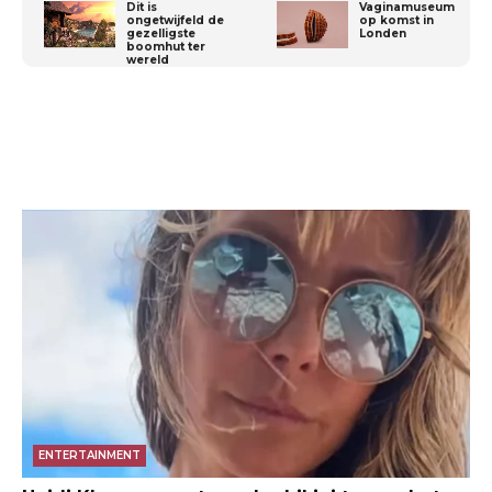
Dit is
Vaginamuseum
ongetwijfeld de
op komst in
gezelligste
Londen
boomhut ter
wereld
ENTERTAINMENT