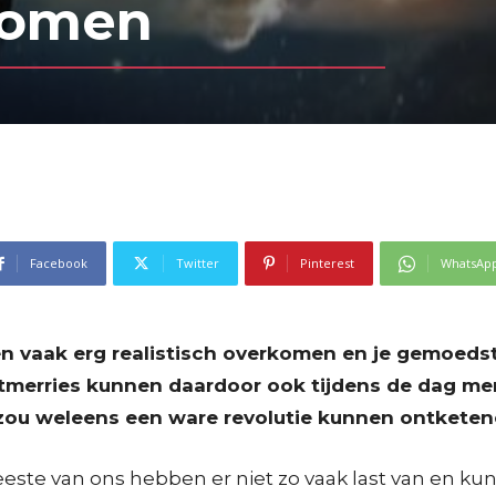
romen
Facebook
Twitter
Pinterest
WhatsAp
 vaak erg realistisch overkomen en je gemoedstoe
merries kunnen daardoor ook tijdens de dag ment
 zou weleens een ware revolutie kunnen ontkete
eeste van ons hebben er niet zo vaak last van en ku