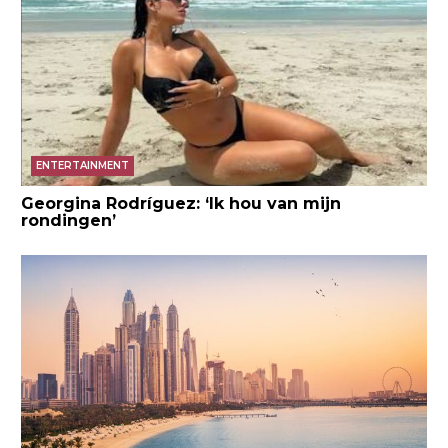
ENTERTAINMENT
Georgina Rodríguez: ‘Ik hou van mijn
rondingen’