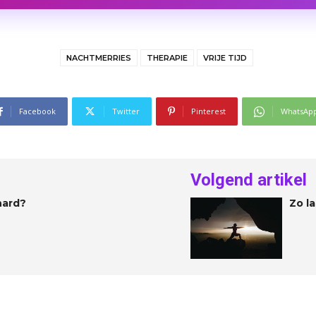
NACHTMERRIES
THERAPIE
VRIJE TIJD
Facebook
Twitter
Pinterest
WhatsAp
Volgend artikel
hard?
Zo l