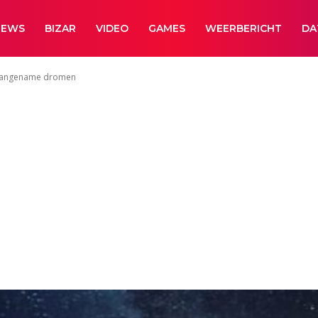
NEWS
BIZAR
VIDEO
GAMES
WEERBERICHT
DA
n aangename dromen