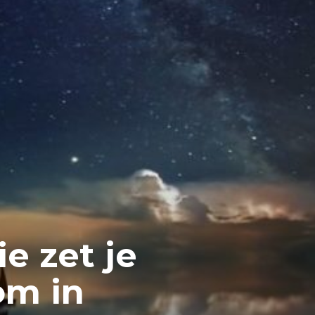
e zet je
om in