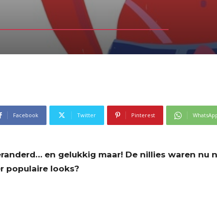
Facebook
Twitter
Pinterest
WhatsAp
eranderd… en gelukkig maar! De nillies waren nu 
er populaire looks?