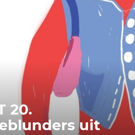
 20.
eblunders uit