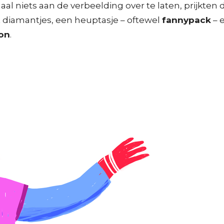
 niets aan de verbeelding over te laten, prijkten d
diamantjes, een heuptasje – oftewel
fannypack
– 
ton
.