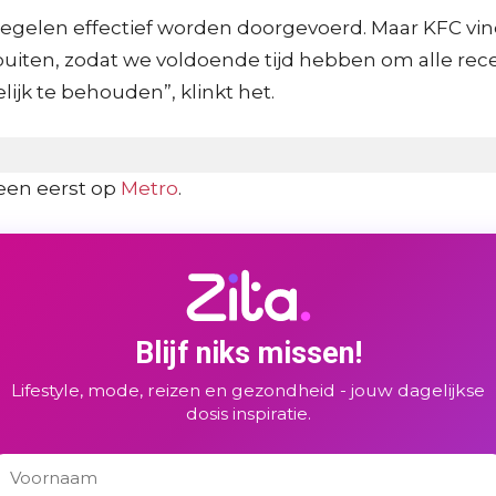
egelen effectief worden doorgevoerd. Maar KFC vindt
uiten, zodat we voldoende tijd hebben om alle rec
k te behouden”, klinkt het.
een eerst op
Metro
.
Blijf niks missen!
Lifestyle, mode, reizen en gezondheid - jouw dagelijkse
dosis inspiratie.