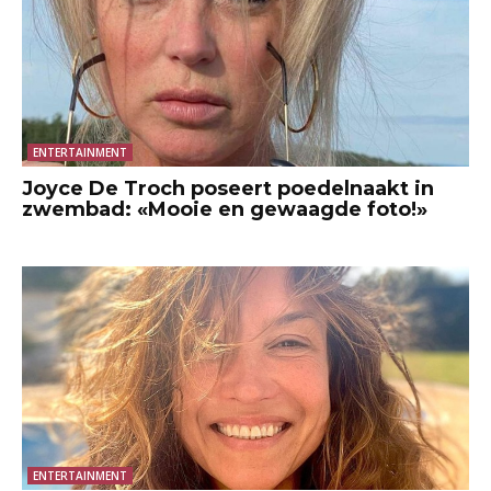
ENTERTAINMENT
Joyce De Troch poseert poedelnaakt in
zwembad: «Mooie en gewaagde foto!»
ENTERTAINMENT