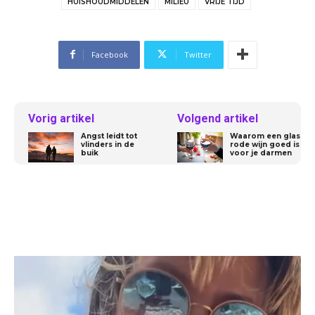
HUISHOUDMIDDELEN
MILIEU
VRIJE TIJD
Facebook
Twitter
Vorig artikel
Volgend artikel
Angst leidt tot
Waarom een glas
vlinders in de
rode wijn goed is
buik
voor je darmen