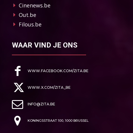
Cinenews.be
Out.be
Filous.be
WAAR VIND JE ONS
WWW.FACEBOOK.COM/ZITA.BE
WWW.X.COM/ZITA_BE
INFO@ZITA.BE
KONINGSSTRAAT 100, 1000 BRUSSEL