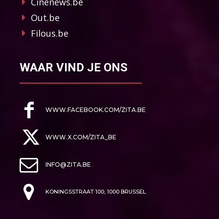
Cinenews.be
Out.be
Filous.be
WAAR VIND JE ONS
WWW.FACEBOOK.COM/ZITA.BE
WWW.X.COM/ZITA_BE
INFO@ZITA.BE
KONINGSSTRAAT 100, 1000 BRUSSEL