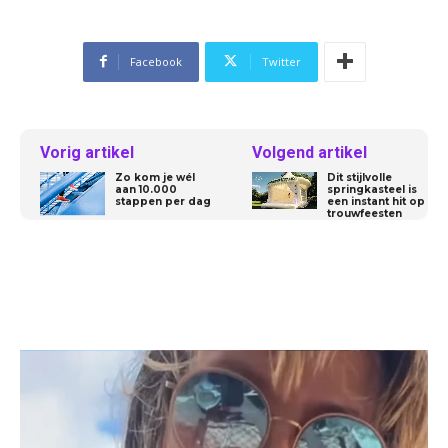
Facebook
Twitter
Vorig artikel
Volgend artikel
Zo kom je wél
Dit stijlvolle
aan 10.000
springkasteel is
stappen per dag
een instant hit op
trouwfeesten