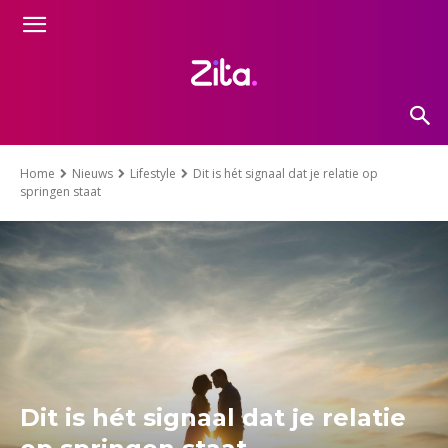
Home
Nieuws
Lifestyle
Dit is hét signaal dat je relatie op
springen staat
Dit is hét signaal dat je relatie