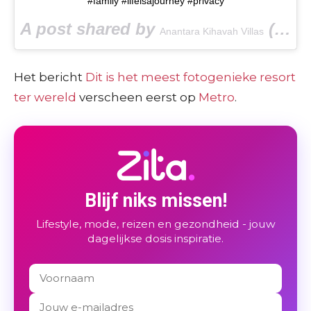
#family #lifeisajourney #privacy
A post shared by
(@anantarakihavah) on
Anantara Kihavah Villas
Het bericht
Dit is het meest fotogenieke resort
ter wereld
verscheen eerst op
Metro
.
Blijf niks missen!
Lifestyle, mode, reizen en gezondheid - jouw
dagelijkse dosis inspiratie.