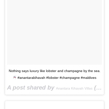
Nothing says luxury like lobster and champagne by the sea.
#anantarakihavah #lobster #champagne #maldives
A post shared by
(@anantarakihavah) on
Anantara Kihavah Villas