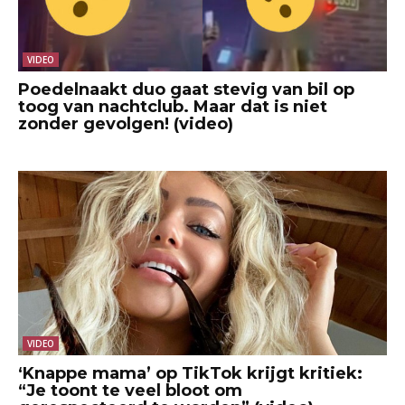
VIDEO
Poedelnaakt duo gaat stevig van bil op
toog van nachtclub. Maar dat is niet
zonder gevolgen! (video)
VIDEO
‘Knappe mama’ op TikTok krijgt kritiek:
“Je toont te veel bloot om