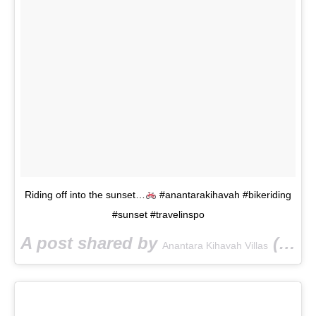
Riding off into the sunset…
#anantarakihavah #bikeriding
#sunset #travelinspo
A post shared by
(@anantarakihavah) on
Anantara Kihavah Villas