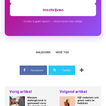
Inschrijven
Gratis & geen spam - uitschrijven kan altijd.
MALEDIVEN
VRIJE TIJD
Facebook
Twitter
Vorig artikel
Volgend artikel
Nieuwe
Vijf redenen om
datingtrend is
geen seks te
gemaakt voor
hebben