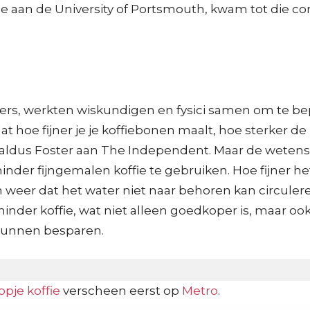
 aan de University of Portsmouth, kwam tot die conc
ters, werkten wiskundigen en fysici samen om te be
oe fijner je je koffiebonen maalt, hoe sterker de ko
”, aldus Foster aan The Independent. Maar de wete
minder fijngemalen koffie te gebruiken. Hoe fijner he
n weer dat het water niet naar behoren kan circul
der koffie, wat niet alleen goedkoper is, maar ook 
ar kunnen besparen.
opje koffie
verscheen eerst op
Metro
.