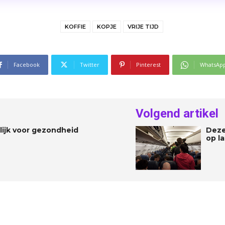
KOFFIE
KOPJE
VRIJE TIJD
Facebook
Twitter
Pinterest
WhatsAp
Volgend artikel
ijk voor gezondheid
Deze
op l